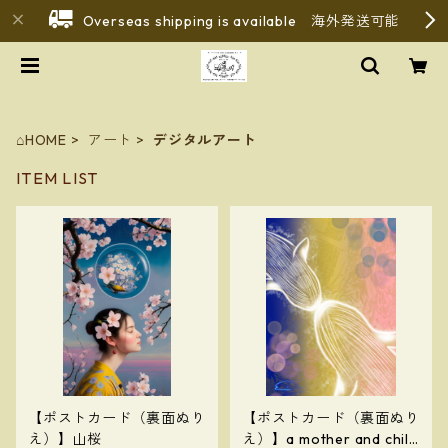
Overseas shipping is available 海外発送可能
⌂HOME
アート
デジタルアート
ITEM LIST
【ポストカード（裏面ぬり
【ポストカード（裏面ぬり
え）】山桜
え）】a mother and child