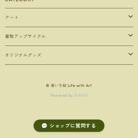
アート
デジタルコンテンツ
着物アップサイクル
デジタルアート
額装アート
雑貨
オリジナルグッズ
写真アート
ボックスフレーム
トートバッグ
キャンバスアート
バッグ
タンブラー
© 苺いち絵 Life with Art
手描き作品をデジタル化したアート
ポスターフレーム
ペンケース
AIアート
トートバッグ
350ml
フォトフレームアート
文房具
お絵かきセット
Powered by
AIアート
クリスタルアート
Bookカバー
デジタル写真
エコバッグ
写真アート
ペンケース
原画１点もの
キッチングッズ
カレンダー
ショップに質問する
A4フレーム
扇子カバー
ショルダーバッグ
BOOKカバー
コースター
2025
出版本
ソーインググッズ
出版物