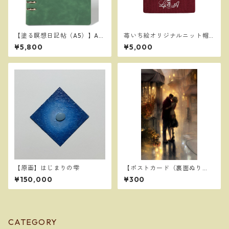
【塗る瞑想日記帖（A5）】Art
苺いち絵オリジナルニット帽
ful Peace Diary（緑色／マグ
（白刺繍）
¥5,800
¥5,000
ネット式）【Painting Medita
tion Journal (A5)】(Green /
Magnetic Closure)
【原画】はじまりの雫
【ポストカード（裏面ぬり
え）】LOVE
¥150,000
¥300
CATEGORY