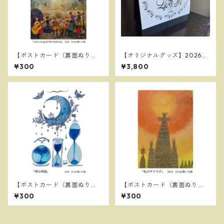
【ポストカード（裏面ぬり
【オリジナルグッズ】2026苺
え）】Let’s sing at the festi
いち絵オリジナルカレンダー L
¥300
¥3,800
val
ife with Art （ポストカード
１枚付き）
【ポストカード（裏面ぬり
【ポストカード（裏面ぬり
え）】雫の時間
え）】私のサグラダ
¥300
¥300