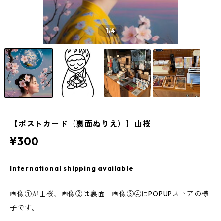
1
/4
【ポストカード（裏面ぬりえ）】山桜
¥300
International shipping available
画像①が山桜、画像②は裏面 画像③④はPOPUPストアの様
子です。