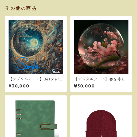
その他の商品
【デジタルアート】Before th
【デジタルアート】春を待ち
e full moon ～満月を前に～
わびて
¥30,000
¥30,000