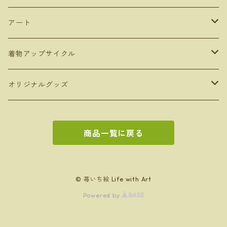
アート
デジタルコンテンツ
着物アップサイクル
デジタルアート
額装アート
雑貨
オリジナルグッズ
写真アート
ボックスフレーム
トートバッグ
キャンバスアート
バッグ
タンブラー
商品一覧に戻る
手描き作品をデジタル化したアート
ポスターフレーム
ペンケース
AIアート
トートバッグ
350ml
フォトフレームアート
文房具
お絵かきセット
AIアート
クリスタルアート
Bookカバー
デジタル写真
エコバッグ
写真アート
ペンケース
原画１点もの
キッチングッズ
カレンダー
© 苺いち絵 Life with Art
Powered by
A4フレーム
扇子カバー
ショルダーバッグ
BOOKカバー
コースター
2025
出版本
ソーインググッズ
出版物