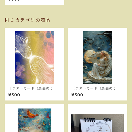
同じカテゴリの商品
【ポストカード（裏面ぬり
【ポストカード（裏面ぬり
え）】a mother and child ～
え）】My Wish
¥300
¥300
母と子～