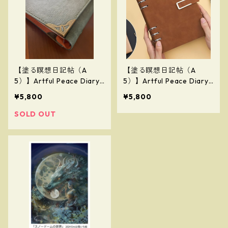
【塗る瞑想日記帖（A
【塗る瞑想日記帖（A
5）】Artful Peace Diary
5）】Artful Peace Diary
（茶色／マグネット式）
¥5,800
¥5,800
【Painting Meditation Jo
urnal (A5)】(Brown / Ma
SOLD OUT
gnetic Closure)