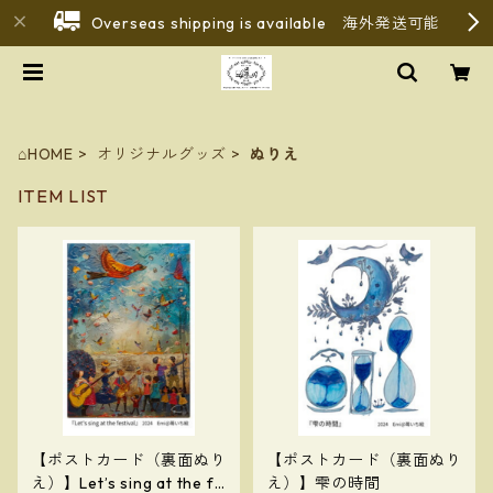
Overseas shipping is available 海外発送可能
⌂HOME
オリジナルグッズ
ぬりえ
ITEM LIST
【ポストカード（裏面ぬり
【ポストカード（裏面ぬり
え）】Let’s sing at the fe
え）】雫の時間