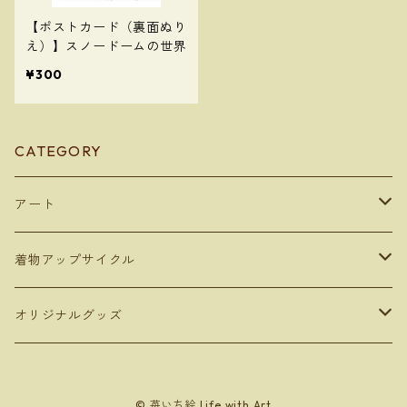
【ポストカード（裏面ぬり
え）】スノードームの世界
¥300
CATEGORY
アート
デジタルコンテンツ
着物アップサイクル
デジタルアート
額装アート
雑貨
オリジナルグッズ
写真アート
ボックスフレーム
トートバッグ
キャンバスアート
バッグ
タンブラー
© 苺いち絵 Life with Art