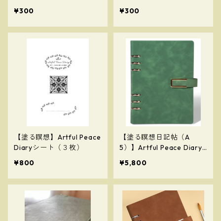
stival
¥300
¥300
【塗る瞑想】Artful Peace
【塗る瞑想日記帖（A
Diaryシート（３枚）
5）】Artful Peace Diary
（緑色／マグネット式）
¥800
¥5,800
【Painting Meditation Jo
urnal (A5)】(Green / Ma
gnetic Closure)