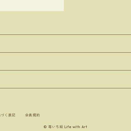
基づく表記
会員規約
© 苺いち絵 Life with Art