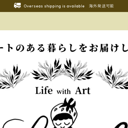
Overseas shipping is available 海外発送可能