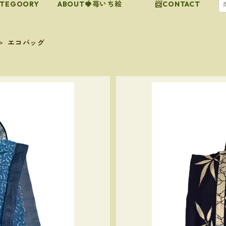
ATEGOORY
ABOUT🍓苺いち絵
📨CONTACT
エコバッグ