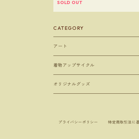
SOLD OUT
CATEGORY
アート
デジタルコンテンツ
着物アップサイクル
デジタルアート
額装アート
雑貨
オリジナルグッズ
写真アート
ボックスフレーム
トートバッグ
キャンバスアート
バッグ
タンブラー
手描き作品をデジタル化したアート
ポスターフレーム
ペンケース
AIアート
トートバッグ
350ml
フォトフレームアート
文房具
お絵かきセット
プライバシーポリシー
特定商取引法に
AIアート
クリスタルアート
Bookカバー
デジタル写真
エコバッグ