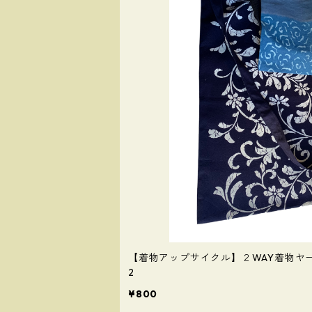
【着物アップサイクル】２WAY着物ヤ
2
¥800