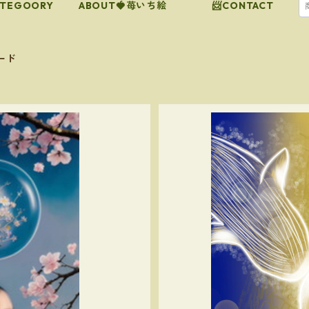
ATEGOORY
ABOUT🍓苺いち絵
📨CONTACT
ード