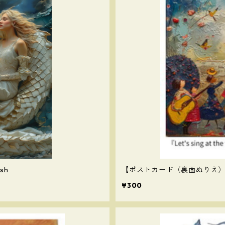
sh
【ポストカード（裏面ぬりえ）】Let’s 
¥300