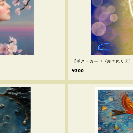
【ポストカード（裏面ぬりえ）】a m
¥300