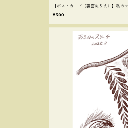
【ポストカード（裏面ぬりえ）】私の
¥300