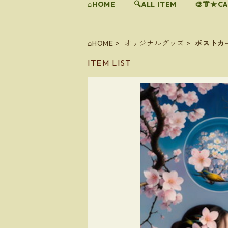
⌂HOME
🔍ALL ITEM
🎨👘★C
⌂HOME
オリジナルグッズ
ポストカ
ITEM LIST