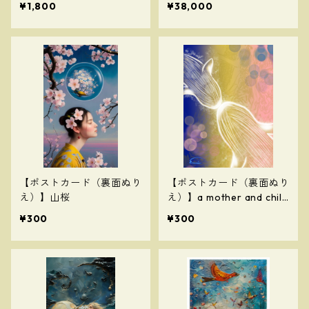
¥1,800
¥38,000
色）
ル
【ポストカード（裏面ぬり
【ポストカード（裏面ぬり
え）】山桜
え）】a mother and child
～母と子～
¥300
¥300