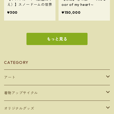
え）】スノードームの世界
oor of my heart～
¥300
¥150,000
もっと見る
CATEGORY
アート
デジタルコンテンツ
着物アップサイクル
デジタルアート
額装アート
雑貨
オリジナルグッズ