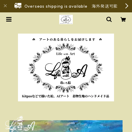
Overseas shipping is available 海外発送可能