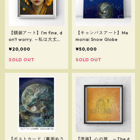
【額装アート】I'm fine, d
【キャンバスアート】Me
on't worry. ～私は大丈
moriai Snow Globe
夫、安心して～
¥20,000
¥50,000
SOLD OUT
SOLD OUT
【ポストカード（裏面ぬり
【原画】心の扉 ～The d