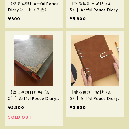
【塗る瞑想】Artful Peace
【塗る瞑想日記帖（A
Diaryシート（３枚）
5）】Artful Peace Diary
（緑色／マグネット式）
¥800
¥5,800
【Painting Meditation Jo
urnal (A5)】(Green / Ma
gnetic Closure)
【塗る瞑想日記帖（A
【塗る瞑想日記帖（A
5）】Artful Peace Diary
5）】Artful Peace Diary
（茶色／マグネット式）
¥5,800
¥5,800
【Painting Meditation Jo
urnal (A5)】(Brown / Ma
SOLD OUT
gnetic Closure)