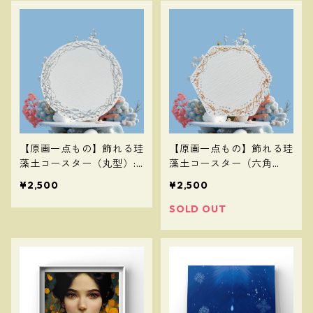
【原画一点もの】飾れる珪
【原画一点もの】飾れる珪
藻土コースター（丸型）:
藻土コースター（六角
【Original Artwork】Dec
型）：【Original Artwor
¥2,500
¥2,500
orative Silica Coaster (R
k】Decorative Silica Coa
ound)
ster (Hexagonal)
SOLD OUT