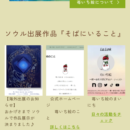
苺いち絵について
ソウル出展作品『そばにいること』
【海外出展のお知
公式ホームペー
苺いち絵のまい
らせ】
ジ
にち
おかげさまで ソウ
苺いち絵のこ
日々の活動をチ
ルで作品展示が
と
ェック
決まりました♪
詳しくはこちら