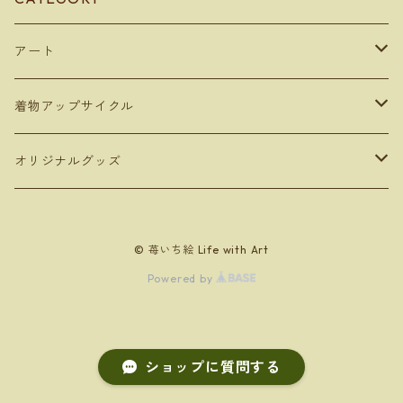
アート
デジタルコンテンツ
着物アップサイクル
デジタルアート
額装アート
雑貨
オリジナルグッズ
写真アート
ボックスフレーム
トートバッグ
キャンバスアート
バッグ
タンブラー
© 苺いち絵 Life with Art
手描き作品をデジタル化したアート
ポスターフレーム
ペンケース
AIアート
トートバッグ
350ml
フォトフレームアート
文房具
お絵かきセット
Powered by
AIアート
クリスタルアート
Bookカバー
デジタル写真
エコバッグ
写真アート
ペンケース
原画１点もの
キッチングッズ
カレンダー
ショップに質問する
A4フレーム
扇子カバー
ショルダーバッグ
BOOKカバー
コースター
2025
出版本
ソーインググッズ
出版物