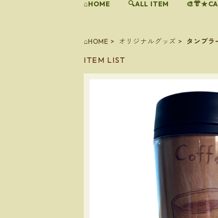
⌂HOME
🔍ALL ITEM
🎨👘★C
⌂HOME
オリジナルグッズ
タンブラ
ITEM LIST