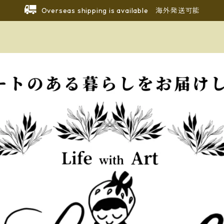
Overseas shipping is available 海外発送可能