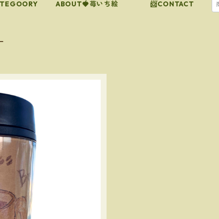
ATEGOORY
ABOUT🍓苺いち絵
📨CONTACT
ー