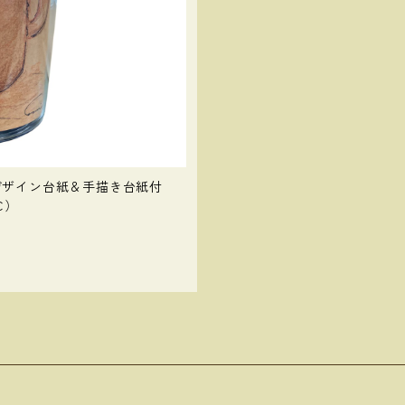
デザイン台紙＆手描き台紙付
℃）