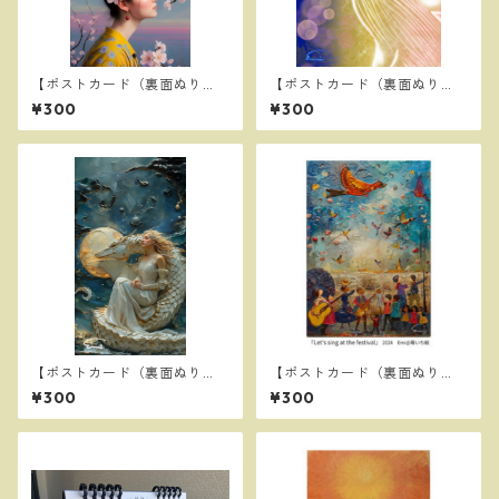
【ポストカード（裏面ぬり
【ポストカード（裏面ぬり
え）】山桜
え）】a mother and child ～
¥300
¥300
母と子～
【ポストカード（裏面ぬり
【ポストカード（裏面ぬり
え）】My Wish
え）】Let’s sing at the festi
¥300
¥300
val