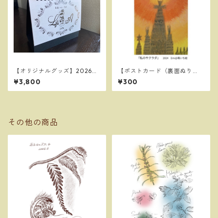
【オリジナルグッズ】2026苺
【ポストカード（裏面ぬり
いち絵オリジナルカレンダー L
え）】私のサグラダ
¥3,800
¥300
ife with Art （ポストカード
１枚付き）
その他の商品