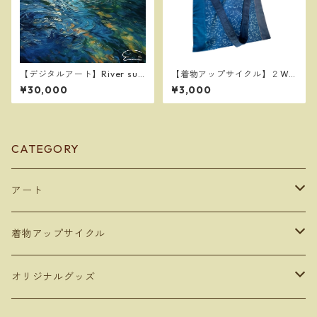
【デジタルアート】River sur
【着物アップサイクル】２WA
face at dusk ～夕暮れの川
Y着物ヤーンとゆかた地のエコ
¥30,000
¥3,000
面～
バッグ001
CATEGORY
アート
デジタルコンテンツ
着物アップサイクル
デジタルアート
額装アート
雑貨
オリジナルグッズ
写真アート
ボックスフレーム
トートバッグ