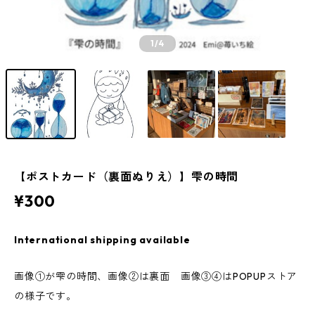
1
/4
【ポストカード（裏面ぬりえ）】雫の時間
¥300
International shipping available
画像①が雫の時間、画像②は裏面 画像③④はPOPUPストア
の様子です。