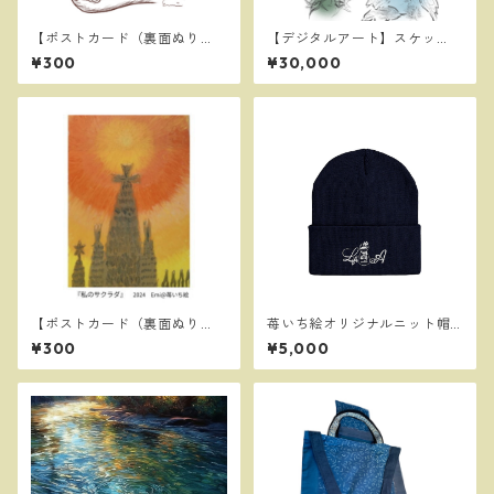
【ポストカード（裏面ぬり
【デジタルアート】スケッ
え）】ある日のスケッチ
チ めはじき(国際お題鑑賞会)
¥300
¥30,000
【ポストカード（裏面ぬり
苺いち絵オリジナルニット帽
え）】私のサグラダ
（白刺繍）
¥300
¥5,000