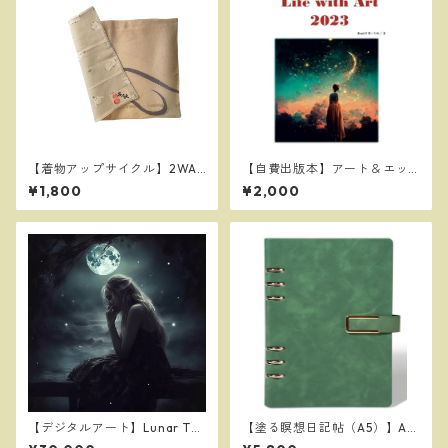
【着物アップサイクル】2WAY
【自費出版本】アート＆エッ
ランチョンマット(帯地と小鳥
セイ集『Life with Art 202
¥1,800
¥2,000
ーアイスグレー色）
3』
【デジタルアート】Lunar Tea
【塗る瞑想日記帖（A5）】Art
rs
ful Peace Diary（緑色／マグ