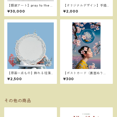
【額装アート】pray to the n
【オリジナルデザイン】手描
ew moon ～新月に祈る～
きタグ＆デザイン トートBA
¥30,000
¥2,000
【Framed Art】pray to the
G（小）
new moon
【原画一点もの】飾れる珪藻
【ポストカード（裏面ぬり
土コースター（丸型）: 【Orig
え）】山桜
¥2,500
¥300
inal Artwork】Decorative Si
lica Coaster (Round)
その他の商品