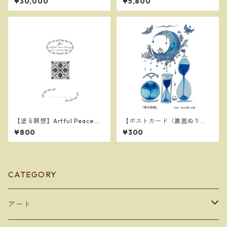
¥30,000
¥5,800
ネット式）【Painting Medita
tion Journal (A5)】(Green /
Magnetic Closure)
【塗る瞑想】Artful Peace Di
【ポストカード（裏面ぬり
aryシート（３枚）
え）】雫の時間
¥800
¥300
CATEGORY
アート