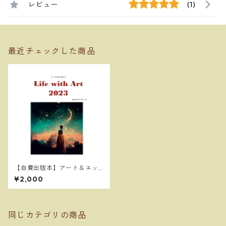
レビュー
(1)
最近チェックした商品
【自費出版本】アート＆エッ
セイ集『Life with Art 202
¥2,000
3』
同じカテゴリの商品