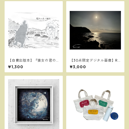
【自費出版本】『猿女の君の
【30点限定デジタル画像】Ro
物語』
cky beach at full moon ～満
¥1,300
¥3,000
月の岩場～