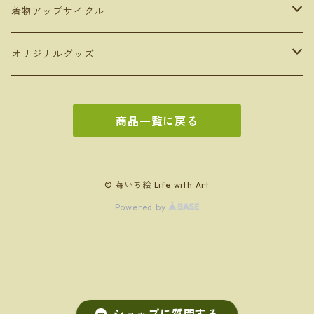
デジタルコンテンツ
着物アップサイクル
デジタルアート
額装アート
雑貨
オリジナルグッズ
写真アート
ボックスフレーム
トートバッグ
キャンバスアート
バッグ
タンブラー
商品一覧に戻る
手描き作品をデジタル化したアート
ポスターフレーム
ペンケース
AIアート
トートバッグ
350ml
フォトフレームアート
文房具
お絵かきセット
AIアート
クリスタルアート
Bookカバー
デジタル写真
エコバッグ
写真アート
ペンケース
原画１点もの
キッチングッズ
カレンダー
© 苺いち絵 Life with Art
Powered by
A4フレーム
扇子カバー
ショルダーバッグ
BOOKカバー
コースター
2025
出版本
ソーインググッズ
出版物
スクエアフレーム
コースター
利休バッグ
ランチョンマット
2026
針山
アート&エッセイ集
ポスタープリント
ファッション
ポストカード
針山
きんちゃく袋
ふきん
裁縫セット付マルチケース
コンパクトハット
画材
kimonoyarn
Tシャツ