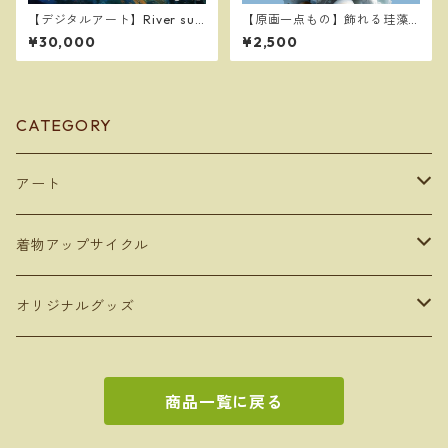
【デジタルアート】River sur
【原画一点もの】飾れる珪藻
face at dusk ～夕暮れの川
土コースター（丸型）: 【Orig
¥30,000
¥2,500
面～
inal Artwork】Decorative Si
lica Coaster (Round)
CATEGORY
アート
デジタルコンテンツ
着物アップサイクル
デジタルアート
額装アート
雑貨
オリジナルグッズ
写真アート
ボックスフレーム
トートバッグ
キャンバスアート
バッグ
タンブラー
商品一覧に戻る
手描き作品をデジタル化したアート
ポスターフレーム
ペンケース
AIアート
トートバッグ
350ml
フォトフレームアート
文房具
お絵かきセット