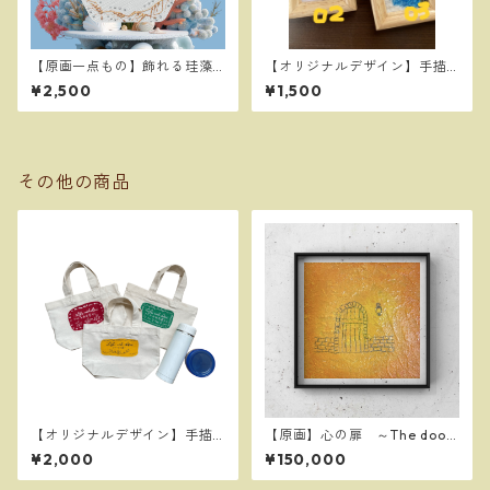
【原画一点もの】飾れる珪藻
【オリジナルデザイン】手描
土コースター（六角型）：【O
き原画 ミニミニ角フレーム
¥2,500
¥1,500
riginal Artwork】Decorativ
e Silica Coaster (Hexagona
l)
その他の商品
【オリジナルデザイン】手描
【原画】心の扉 ～The door
きタグ＆デザイン トートBA
of my heart～
¥2,000
¥150,000
G（小）