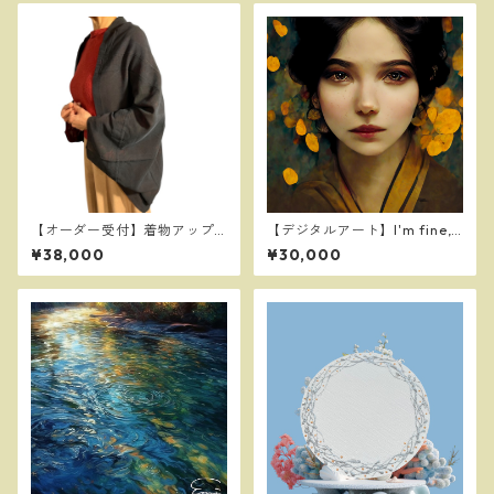
【オーダー受付】着物アップ
【デジタルアート】I'm fine,
サイクルー２WAYスクエアカ
don't worry. ～私は大丈夫、
¥38,000
¥30,000
ーディガン＆ストール
安心して～