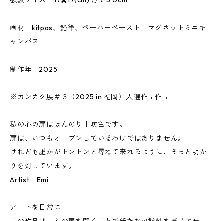
額装サイズ 17✖️17(cm) 厚さ3.0cm
画材 kitpas、鉛筆、ペーパーペースト マグネットミニキ
ャンバス
制作年 2025
※カンカク展＃３（2025 in 福岡）入選作品作品
私の心の扉はほんのり山吹色です。
扉は、いつもオープンしているわけではありません。
けれども誰かがトントンと尋ねて来れるように、そっと明か
りを灯しています。
Artist Emi
アートを日常に