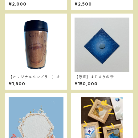
きタグ＆デザイン トートBA
土コースター（丸型）: 【Orig
¥2,000
¥2,500
G（小）
inal Artwork】Decorative Si
lica Coaster (Round)
【オリジナルタンブラー】オ
【原画】はじまりの雫
リジナルデザイン台紙＆手描
¥1,800
¥150,000
き台紙付き タンブラーFC 3
50ml（耐熱100℃）